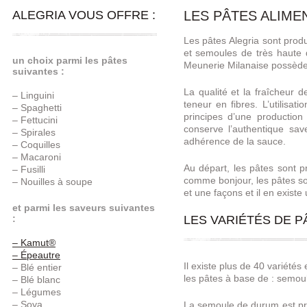
ALEGRIA VOUS OFFRE :
LES PÂTES ALIME
Les pâtes Alegria sont produ
et semoules de très haute q
un choix parmi les pâtes
Meunerie Milanaise possède 
suivantes :
La qualité et la fraîcheur
– Linguini
teneur en fibres. L’utilisat
– Spaghetti
principes d’une production 
– Fettucini
conserve l’authentique sav
– Spirales
adhérence de la sauce.
– Coquilles
– Macaroni
Au départ, les pâtes sont p
– Fusilli
comme bonjour, les pâtes son
– Nouilles à soupe
et une façons et il en existe 
et parmi les saveurs suivantes
LES VARIÉTÉS DE P
:
– Kamut®
– Épeautre
Il existe plus de 40 variétés
– Blé entier
les pâtes à base de : semoul
– Blé blanc
– Légumes
– Soya
La semoule de durum est prod