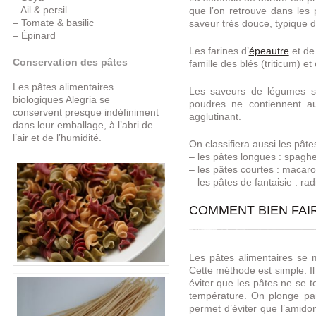
– Ail & persil
que l’on retrouve dans les
– Tomate & basilic
saveur très douce, typique d
– Épinard
Les farines d’
épeautre
et d
Conservation des pâtes
famille des blés (triticum) et
Les pâtes alimentaires
Les saveurs de légumes so
biologiques Alegria se
poudres ne contiennent auc
conservent presque indéfiniment
agglutinant.
dans leur emballage, à l’abri de
l’air et de l’humidité.
On classifiera aussi les pâte
– les pâtes longues : spaghetti
– les pâtes courtes : macaroni
– les pâtes de fantaisie : radi
COMMENT BIEN FAIR
Les pâtes alimentaires se 
Cette méthode est simple. Il
éviter que les pâtes ne se t
température. On plonge par
permet d’éviter que l’amidon