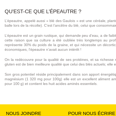
QU’EST-CE QUE L’ÉPEAUTRE ?
L’épeautre, appelé aussi « blé des Gaulois » est une céréale, plant
balle lors de la récolte). C’est l’ancêtre du blé, celui que consomm
L’épeautre est un grain rustique, qui demande peu d’eau, a de faibl
cette raison que sa culture a été oubliée très longtemps au profi
représente 30% du poids de la graine, et qui nécessite un décorti
économiques, l’épeautre n’avait aucun intérêt !
On la redécouvre pour la qualité de ses protéines, et sa richesse nu
gluten est de bien meilleure qualité que celui des blés actuels; ell
Son gros potentiel réside principalement dans son apport énergétique
magnésium (1 320 mg pour 100g) elle est un excellent aliment anti
pour 100 g) et contient les huit acides aminés essentiels.
NOUS JOINDRE
POUR NOUS ÉCRIRE